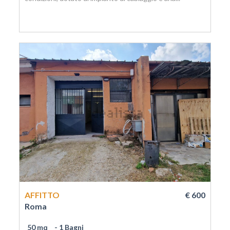
AFFITTO
€ 600
Roma
50 mq
- 1 Bagni