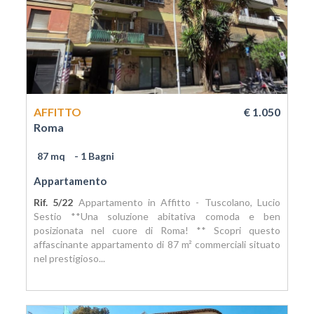
AFFITTO
€ 1.050
Roma
87 mq
- 1 Bagni
Appartamento
Rif. 5/22
Appartamento in Affitto - Tuscolano, Lucio
Sestio **Una soluzione abitativa comoda e ben
posizionata nel cuore di Roma! ** Scopri questo
affascinante appartamento di 87 m² commerciali situato
nel prestigioso...