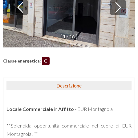
[
1
/
1
6
]
Classe energetica
:
G
Descrizione
Locale Commerciale
in
Affitto
- EUR Montagnola
**Splendida opportunità commerciale nel cuore di EUR
Montagnola! **