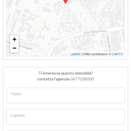
+
−
Leaflet
| OSM contributors ©
CARTO
Ti interessa questo immobile?
contatta l'agenzia
0677208000
* Nome
Cognome