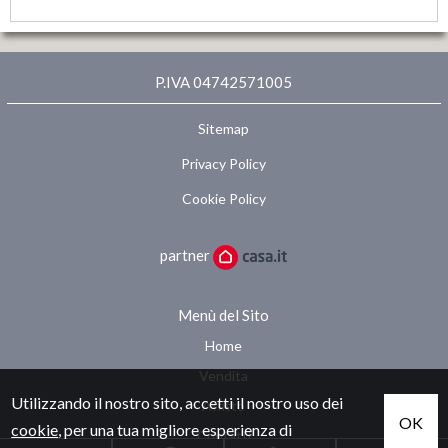
P.IVA 04742571005
Sitemap
Privacy Policy
Cookie Policy
partner
Menù del Sito
Home
Vendita
Utilizzando il nostro sito, accetti il nostro uso dei
Affitto
OK
cookie
, per una tua migliore esperienza di
Contatti